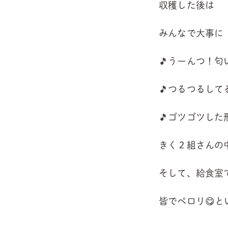
収穫した後は
みんなで大事に
🎵うーんつ！
🎵つるつるして
🎵ゴツゴツした形
きく２組さんの
そして、給食室
皆でペロリ😋と