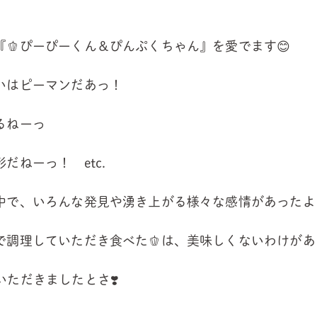
『🫑ぴーぴーくん＆ぴんぷくちゃん』を愛でます😊
匂いはピーマンだあっ！
るねーっ
だねーっ！ etc.
中で、いろんな発見や湧き上がる様々な感情があったよ
で調理していただき食べた🫑は、美味しくないわけが
いただきましたとさ❣️