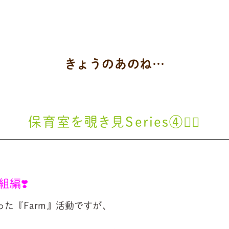
きょうのあのね…
保育室を覗き見Series④😶‍🌫️
編❣️
た『Farm』活動ですが、