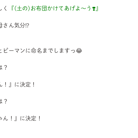
しく
『(土の)お布団かけてあげよ～う❣️』
母さん気分⁉
とピーマンに命名までしますっ😂
は？
ん！』に決定！
は？
ちゃん！』に決定！