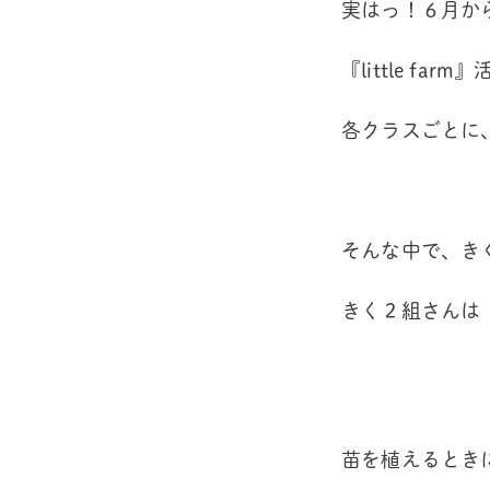
実はっ！６月か
『little f
各クラスごとに
そんな中で、き
きく２組さんは
苗を植えるとき