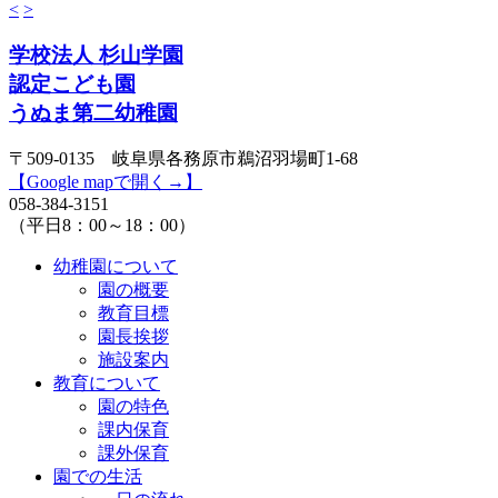
<
>
学校法人 杉山学園
認定こども園
うぬま第二幼稚園
〒509-0135 岐阜県各務原市鵜沼羽場町1-68
【Google mapで開く→】
058-384-3151
（平日8：00～18：00）
幼稚園について
園の概要
教育目標
園長挨拶
施設案内
教育について
園の特色
課内保育
課外保育
園での生活